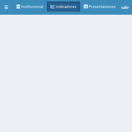
APGyE
Institucional
Indicadores
Presentaciones
salir
Toggle navigation